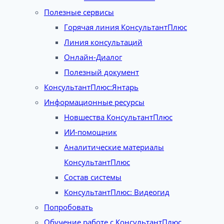
Полезные сервисы
Горячая линия КонсультантПлюс
Линия консультаций
Онлайн-Диалог
Полезный документ
КонсультантПлюс:Янтарь
Информационные ресурсы
Новшества КонсультантПлюс
ИИ-помощник
Аналитические материалы
КонсультантПлюс
Состав системы
КонсультантПлюс: Видеогид
Попробовать
Обучение работе с КонсультантПлюс