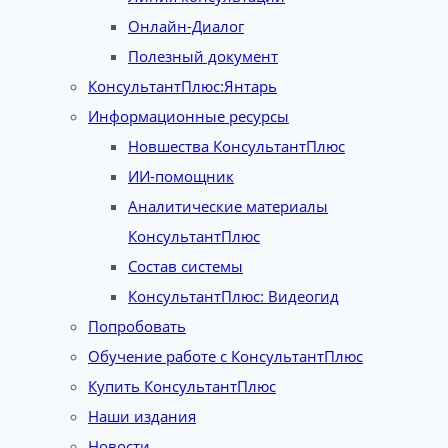
Онлайн-Диалог
Полезный документ
КонсультантПлюс:Янтарь
Информационные ресурсы
Новшества КонсультантПлюс
ИИ-помощник
Аналитические материалы
КонсультантПлюс
Состав системы
КонсультантПлюс: Видеогид
Попробовать
Обучение работе с КонсультантПлюс
Купить КонсультантПлюс
Наши издания
Новости