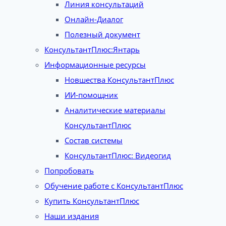
Линия консультаций
Онлайн-Диалог
Полезный документ
КонсультантПлюс:Янтарь
Информационные ресурсы
Новшества КонсультантПлюс
ИИ-помощник
Аналитические материалы
КонсультантПлюс
Состав системы
КонсультантПлюс: Видеогид
Попробовать
Обучение работе с КонсультантПлюс
Купить КонсультантПлюс
Наши издания