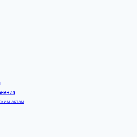
и
анения
ским актам