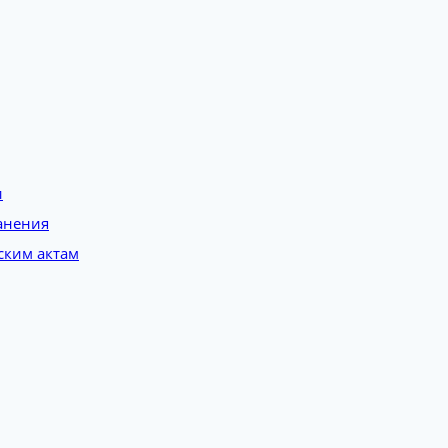
и
анения
ским актам