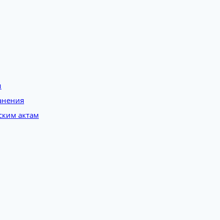
и
анения
ским актам