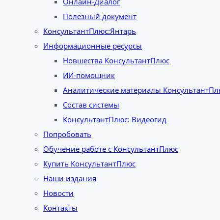
Онлайн-Диалог
Полезный документ
КонсультантПлюс:Янтарь
Информационные ресурсы
Новшества КонсультантПлюс
ИИ-помощник
Аналитические материалы КонсультантПл
Состав системы
КонсультантПлюс: Видеогид
Попробовать
Обучение работе с КонсультантПлюс
Купить КонсультантПлюс
Наши издания
Новости
Контакты