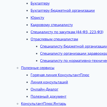
Бухгалтеру
Бухгалтеру бюджетной организации
Юристу
Кадровому специалисту
Специалисту по закупкам (44-ФЗ, 223-ФЗ)
Отраслевым специалистам
Специалисту бюджетной организаци
Специалисту организации здравоохр
Специалисту по нормативно-техниче
Полезные сервисы
Горячая линия КонсультантПлюс
Линия консультаций
Онлайн-Диалог
Полезный документ
КонсультантПлюс:Янтарь