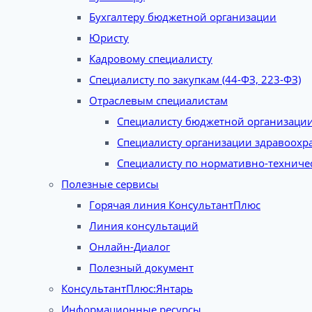
Бухгалтеру бюджетной организации
Юристу
Кадровому специалисту
Специалисту по закупкам (44-ФЗ, 223-ФЗ)
Отраслевым специалистам
Специалисту бюджетной организаци
Специалисту организации здравоохр
Специалисту по нормативно-техниче
Полезные сервисы
Горячая линия КонсультантПлюс
Линия консультаций
Онлайн-Диалог
Полезный документ
КонсультантПлюс:Янтарь
Информационные ресурсы