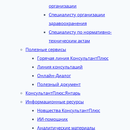
организации
Специалисту организации
здравоохранения
Специалисту по нормативно-
техническим актам
Полезные сервисы
Горячая линия КонсультантПлюс
Линия консультаций
Онлайн-Диалог
Полезный документ
КонсультантПлюс:Янтарь
Информационные ресурсы
Новшества КонсультантПлюс
ИИ-помощник
Аналитические материалы