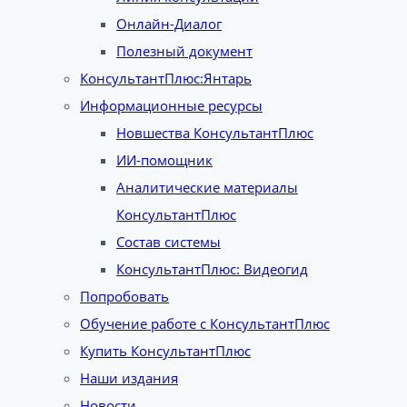
Онлайн-Диалог
Полезный документ
КонсультантПлюс:Янтарь
Информационные ресурсы
Новшества КонсультантПлюс
ИИ-помощник
Аналитические материалы
КонсультантПлюс
Состав системы
КонсультантПлюс: Видеогид
Попробовать
Обучение работе с КонсультантПлюс
Купить КонсультантПлюс
Наши издания
Новости