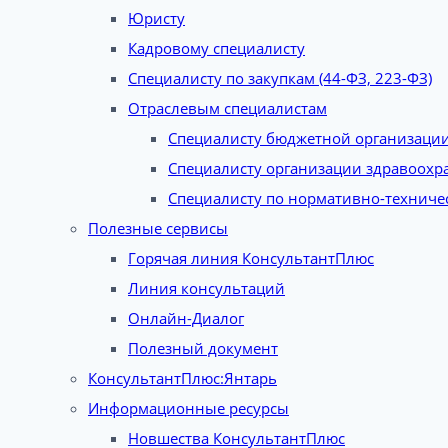
Юристу
Кадровому специалисту
Специалисту по закупкам (44-ФЗ, 223-ФЗ)
Отраслевым специалистам
Специалисту бюджетной организаци
Специалисту организации здравоохр
Специалисту по нормативно-техниче
Полезные сервисы
Горячая линия КонсультантПлюс
Линия консультаций
Онлайн-Диалог
Полезный документ
КонсультантПлюс:Янтарь
Информационные ресурсы
Новшества КонсультантПлюс