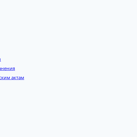
и
анения
ским актам