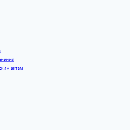
и
анения
ским актам