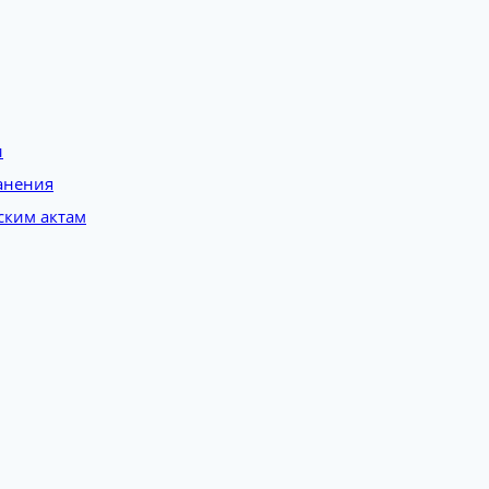
и
анения
ским актам