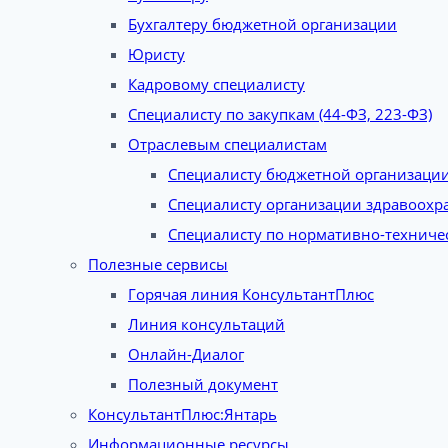
Бухгалтеру бюджетной организации
Юристу
Кадровому специалисту
Специалисту по закупкам (44-ФЗ, 223-ФЗ)
Отраслевым специалистам
Специалисту бюджетной организаци
Специалисту организации здравоохр
Специалисту по нормативно-техниче
Полезные сервисы
Горячая линия КонсультантПлюс
Линия консультаций
Онлайн-Диалог
Полезный документ
КонсультантПлюс:Янтарь
Информационные ресурсы