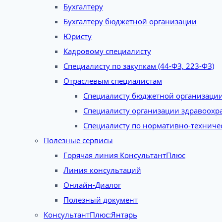
Бухгалтеру
Бухгалтеру бюджетной организации
Юристу
Кадровому специалисту
Специалисту по закупкам (44-ФЗ, 223-ФЗ)
Отраслевым специалистам
Специалисту бюджетной организаци
Специалисту организации здравоохр
Специалисту по нормативно-техниче
Полезные сервисы
Горячая линия КонсультантПлюс
Линия консультаций
Онлайн-Диалог
Полезный документ
КонсультантПлюс:Янтарь