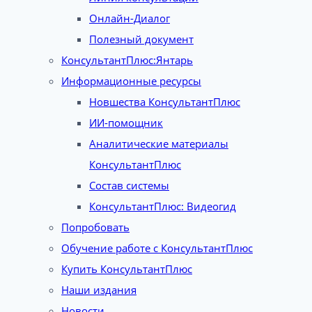
Онлайн-Диалог
Полезный документ
КонсультантПлюс:Янтарь
Информационные ресурсы
Новшества КонсультантПлюс
ИИ-помощник
Аналитические материалы
КонсультантПлюс
Состав системы
КонсультантПлюс: Видеогид
Попробовать
Обучение работе с КонсультантПлюс
Купить КонсультантПлюс
Наши издания
Новости