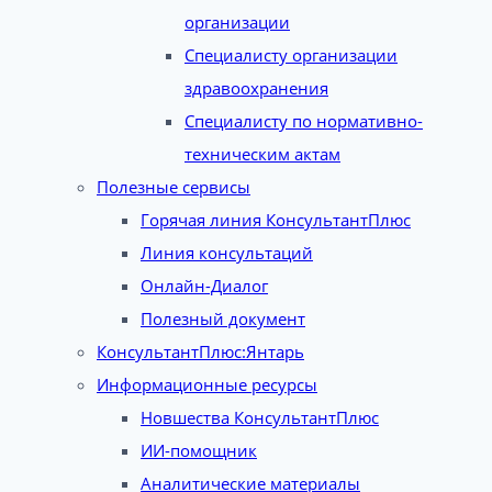
организации
Специалисту организации
здравоохранения
Специалисту по нормативно-
техническим актам
Полезные сервисы
Горячая линия КонсультантПлюс
Линия консультаций
Онлайн-Диалог
Полезный документ
КонсультантПлюс:Янтарь
Информационные ресурсы
Новшества КонсультантПлюс
ИИ-помощник
Аналитические материалы