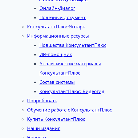
Онлайн-Диалог
Полезный документ
КонсультантПлюс:Янтарь
Информационные ресурсы
Новшества КонсультантПлюс
ИИ-помощник
Аналитические материалы
КонсультантПлюс
Состав системы
КонсультантПлюс: Видеогид
Попробовать
Обучение работе с КонсультантПлюс
Купить КонсультантПлюс
Наши издания
Новости