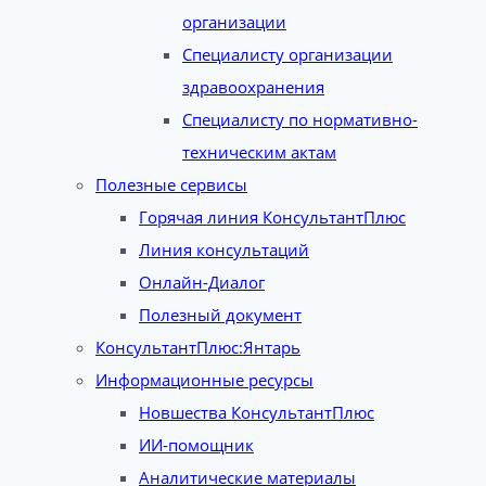
организации
Специалисту организации
здравоохранения
Специалисту по нормативно-
техническим актам
Полезные сервисы
Горячая линия КонсультантПлюс
Линия консультаций
Онлайн-Диалог
Полезный документ
КонсультантПлюс:Янтарь
Информационные ресурсы
Новшества КонсультантПлюс
ИИ-помощник
Аналитические материалы