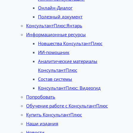
Онлайн-Диалог
Полезный документ
КонсультантПлюс:Янтарь
Информационные ресурсы
Новшества КонсультантПлюс
ИИ-помощник
Аналитические материалы
КонсультантПлюс
Состав системы
КонсультантПлюс: Видеогид
Попробовать
Обучение работе с КонсультантПлюс
Купить КонсультантПлюс
Наши издания
Новости