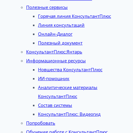
Полезные сервисы
Горячая линия КонсультантПлюс
Линия консультаций
Онлайн-Диалог
Полезный документ
КонсультантПлюс:Янтарь
Информационные ресурсы
Новшества КонсультантПлюс
ИИ-помощник
Аналитические материалы
КонсультантПлюс
Состав системы
КонсультантПлюс: Видеогид
Попробовать
Обучение работе с КонсультантПлюс