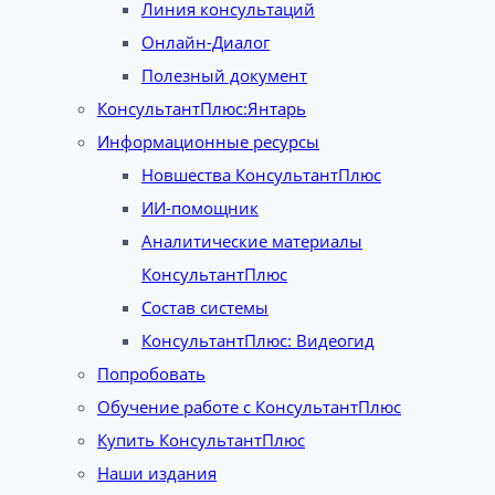
Линия консультаций
Онлайн-Диалог
Полезный документ
КонсультантПлюс:Янтарь
Информационные ресурсы
Новшества КонсультантПлюс
ИИ-помощник
Аналитические материалы
КонсультантПлюс
Состав системы
КонсультантПлюс: Видеогид
Попробовать
Обучение работе с КонсультантПлюс
Купить КонсультантПлюс
Наши издания