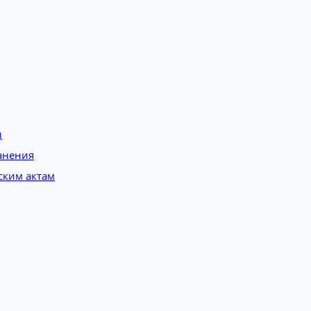
и
анения
ским актам