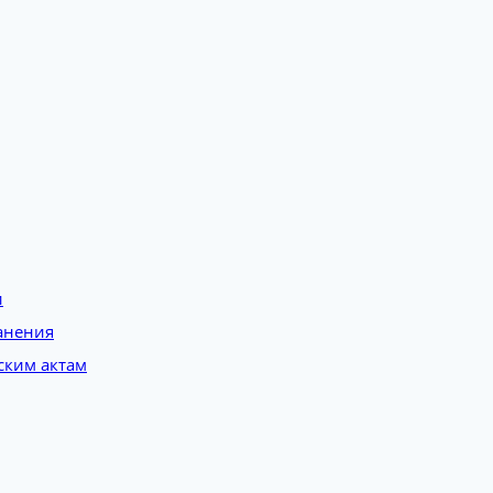
и
анения
ским актам