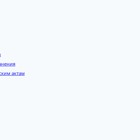
и
анения
ским актам