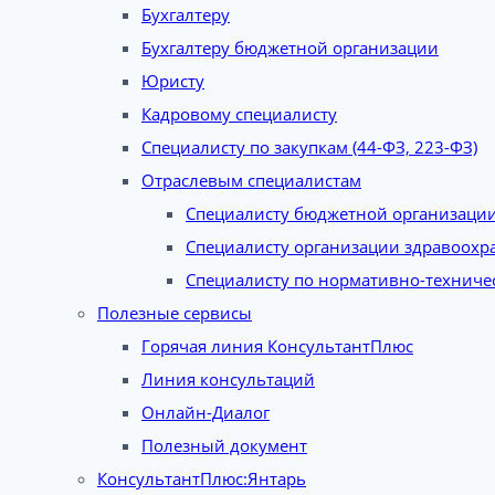
Бухгалтеру
Бухгалтеру бюджетной организации
Юристу
Кадровому специалисту
Специалисту по закупкам (44-ФЗ, 223-ФЗ)
Отраслевым специалистам
Специалисту бюджетной организаци
Специалисту организации здравоохр
Специалисту по нормативно-техниче
Полезные сервисы
Горячая линия КонсультантПлюс
Линия консультаций
Онлайн-Диалог
Полезный документ
КонсультантПлюс:Янтарь