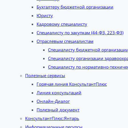
Бухгалтеру бюджетной организации
Юристу
Кадровому специалисту
Специалисту по закупкам (44-ФЗ, 223-ФЗ)
Отраслевым специалистам
Специалисту бюджетной организаци
Специалисту организации здравоохр
Специалисту по нормативно-техниче
Полезные сервисы
Горячая линия КонсультантПлюс
Линия консультаций
Онлайн-Диалог
Полезный документ
КонсультантПлюс:Янтарь
Информационные ресурсы