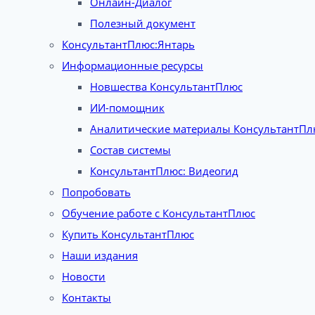
Онлайн-Диалог
Полезный документ
КонсультантПлюс:Янтарь
Информационные ресурсы
Новшества КонсультантПлюс
ИИ-помощник
Аналитические материалы КонсультантПл
Состав системы
КонсультантПлюс: Видеогид
Попробовать
Обучение работе с КонсультантПлюс
Купить КонсультантПлюс
Наши издания
Новости
Контакты