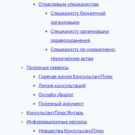
Отраслевым специалистам
Специалисту бюджетной
организации
Специалисту организации
здравоохранения
Специалисту по нормативно-
техническим актам
Полезные сервисы
Горячая линия КонсультантПлюс
Линия консультаций
Онлайн-Диалог
Полезный документ
КонсультантПлюс:Янтарь
Информационные ресурсы
Новшества КонсультантПлюс