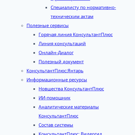
Специалисту по нормативно-
техническим актам
Полезные сервисы
Горячая линия КонсультантПлюс
Линия консультаций
Онлайн-Диалог
Полезный документ
КонсультантПлюс:Янтарь
Информационные ресурсы
Новшества КонсультантПлюс
ИИ-помощник
Аналитические материалы
КонсультантПлюс
Состав системы
КонсультантПлюс: Видеогид