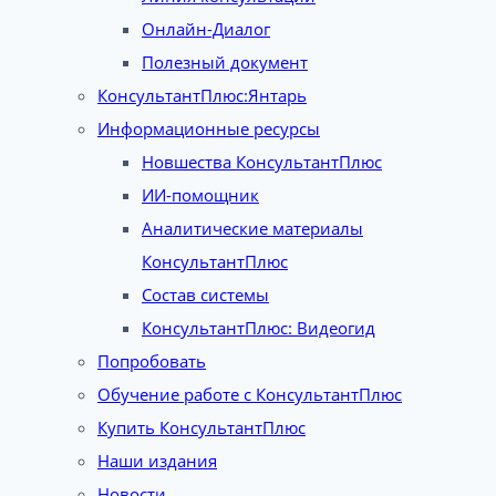
Онлайн-Диалог
Полезный документ
КонсультантПлюс:Янтарь
Информационные ресурсы
Новшества КонсультантПлюс
ИИ-помощник
Аналитические материалы
КонсультантПлюс
Состав системы
КонсультантПлюс: Видеогид
Попробовать
Обучение работе с КонсультантПлюс
Купить КонсультантПлюс
Наши издания
Новости