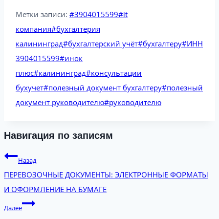
Метки записи:
#
3904015599
#
it
компания
#
бухгалтерия
калининград
#
бухгалтерский учёт
#
бухгалтеру
#
ИНН
3904015599
#
инок
плюс
#
калининград
#
консультации
бухучет
#
полезный документ бухгалтеру
#
полезный
документ руководителю
#
руководителю
Навигация по записям
Назад
ПЕРЕВОЗОЧНЫЕ ДОКУМЕНТЫ: ЭЛЕКТРОННЫЕ ФОРМАТЫ
И ОФОРМЛЕНИЕ НА БУМАГЕ
Далее