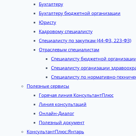
Бухгалтеру
Бухгалтеру бюджетной организации
Юристу
Кадровому специалисту
Специалисту по закупкам (44-ФЗ, 223-ФЗ)
Отраслевым специалистам
Специалисту бюджетной организаци
Специалисту организации здравоохр
Специалисту по нормативно-техниче
Полезные сервисы
Горячая линия КонсультантПлюс
Линия консультаций
Онлайн-Диалог
Полезный документ
КонсультантПлюс:Янтарь