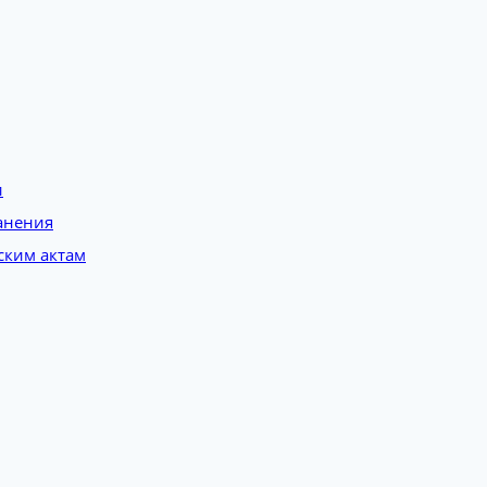
и
анения
ским актам