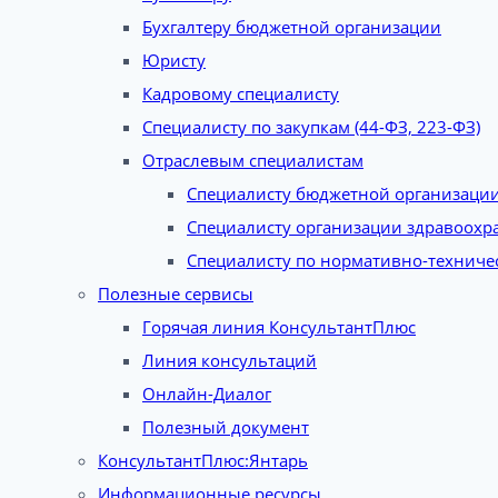
Бухгалтеру бюджетной организации
Юристу
Кадровому специалисту
Специалисту по закупкам (44-ФЗ, 223-ФЗ)
Отраслевым специалистам
Специалисту бюджетной организаци
Специалисту организации здравоохр
Специалисту по нормативно-техниче
Полезные сервисы
Горячая линия КонсультантПлюс
Линия консультаций
Онлайн-Диалог
Полезный документ
КонсультантПлюс:Янтарь
Информационные ресурсы