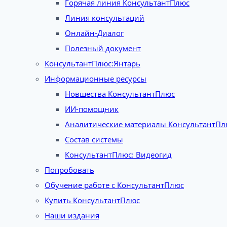
Горячая линия КонсультантПлюс
Линия консультаций
Онлайн-Диалог
Полезный документ
КонсультантПлюс:Янтарь
Информационные ресурсы
Новшества КонсультантПлюс
ИИ-помощник
Аналитические материалы КонсультантПл
Состав системы
КонсультантПлюс: Видеогид
Попробовать
Обучение работе с КонсультантПлюс
Купить КонсультантПлюс
Наши издания