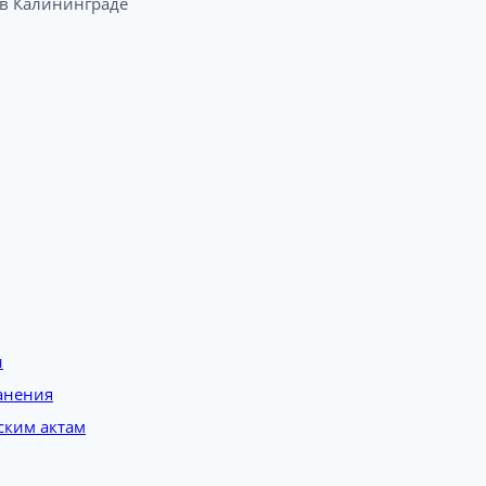
 Калининграде​
и
анения
ским актам