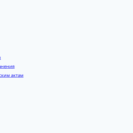
и
анения
ским актам