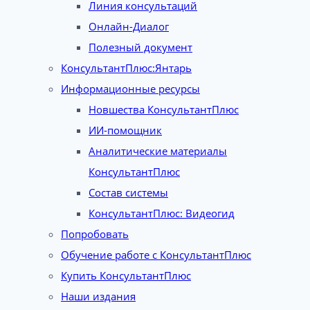
Линия консультаций
Онлайн-Диалог
Полезный документ
КонсультантПлюс:Янтарь
Информационные ресурсы
Новшества КонсультантПлюс
ИИ-помощник
Аналитические материалы
КонсультантПлюс
Состав системы
КонсультантПлюс: Видеогид
Попробовать
Обучение работе с КонсультантПлюс
Купить КонсультантПлюс
Наши издания