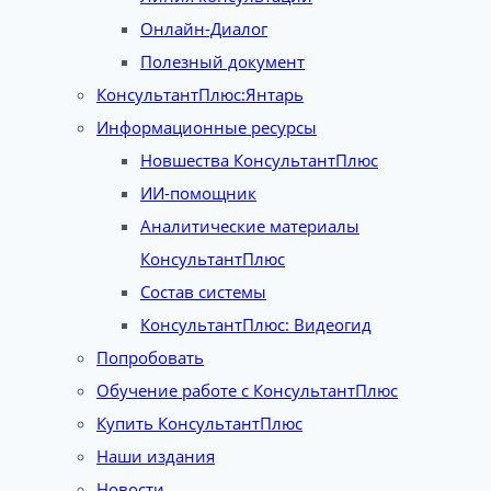
Онлайн-Диалог
Полезный документ
КонсультантПлюс:Янтарь
Информационные ресурсы
Новшества КонсультантПлюс
ИИ-помощник
Аналитические материалы
КонсультантПлюс
Состав системы
КонсультантПлюс: Видеогид
Попробовать
Обучение работе с КонсультантПлюс
Купить КонсультантПлюс
Наши издания
Новости