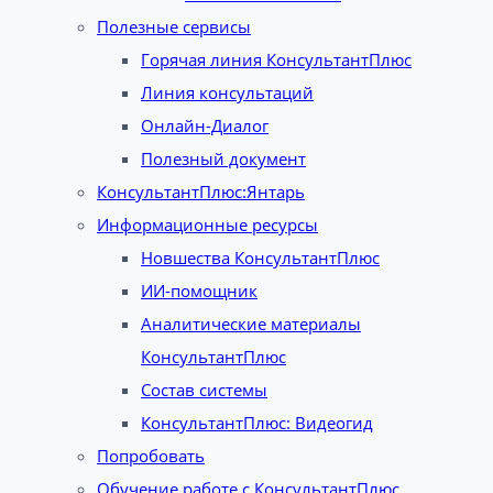
Полезные сервисы
Горячая линия КонсультантПлюс
Линия консультаций
Онлайн-Диалог
Полезный документ
КонсультантПлюс:Янтарь
Информационные ресурсы
Новшества КонсультантПлюс
ИИ-помощник
Аналитические материалы
КонсультантПлюс
Состав системы
КонсультантПлюс: Видеогид
Попробовать
Обучение работе с КонсультантПлюс