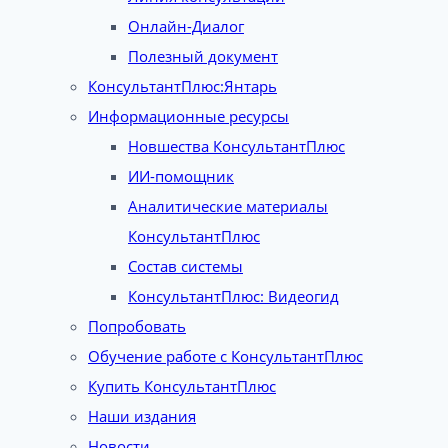
Онлайн-Диалог
Полезный документ
КонсультантПлюс:Янтарь
Информационные ресурсы
Новшества КонсультантПлюс
ИИ-помощник
Аналитические материалы
КонсультантПлюс
Состав системы
КонсультантПлюс: Видеогид
Попробовать
Обучение работе с КонсультантПлюс
Купить КонсультантПлюс
Наши издания
Новости