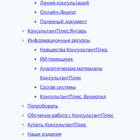
Линия консультаций
Онлайн-Диалог
Полезный документ
КонсультантПлюс:Янтарь
Информационные ресурсы
Новшества КонсультантПлюс
ИИ-помощник
Аналитические материалы
КонсультантПлюс
Состав системы
КонсультантПлюс: Видеогид
Попробовать
Обучение работе с КонсультантПлюс
Купить КонсультантПлюс
Наши издания