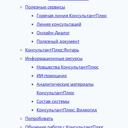
Полезные сервисы
Горячая линия КонсультантПлюс
Линия консультаций
Онлайн-Диалог
Полезный документ
КонсультантПлюс:Янтарь
Информационные ресурсы
Новшества КонсультантПлюс
ИИ-помощник
Аналитические материалы
КонсультантПлюс
Состав системы
КонсультантПлюс: Видеогид
Попробовать
Обучение работе с КонсультантПлюс