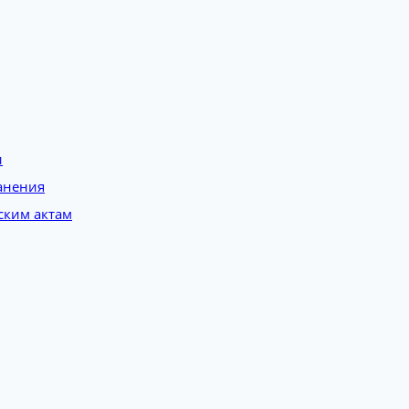
и
анения
ским актам