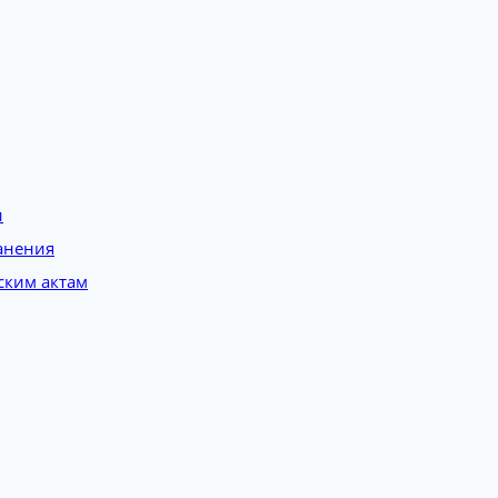
и
анения
ским актам