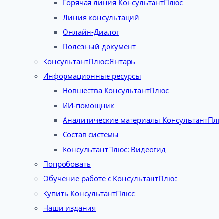
Горячая линия КонсультантПлюс
Линия консультаций
Онлайн-Диалог
Полезный документ
КонсультантПлюс:Янтарь
Информационные ресурсы
Новшества КонсультантПлюс
ИИ-помощник
Аналитические материалы КонсультантПл
Состав системы
КонсультантПлюс: Видеогид
Попробовать
Обучение работе с КонсультантПлюс
Купить КонсультантПлюс
Наши издания