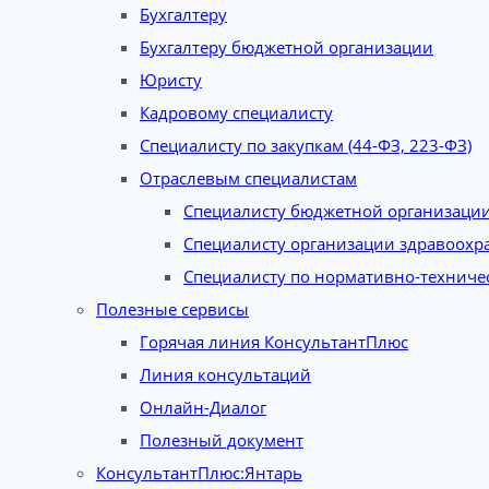
Бухгалтеру
Бухгалтеру бюджетной организации
Юристу
Кадровому специалисту
Специалисту по закупкам (44-ФЗ, 223-ФЗ)
Отраслевым специалистам
Специалисту бюджетной организаци
Специалисту организации здравоохр
Специалисту по нормативно-техниче
Полезные сервисы
Горячая линия КонсультантПлюс
Линия консультаций
Онлайн-Диалог
Полезный документ
КонсультантПлюс:Янтарь