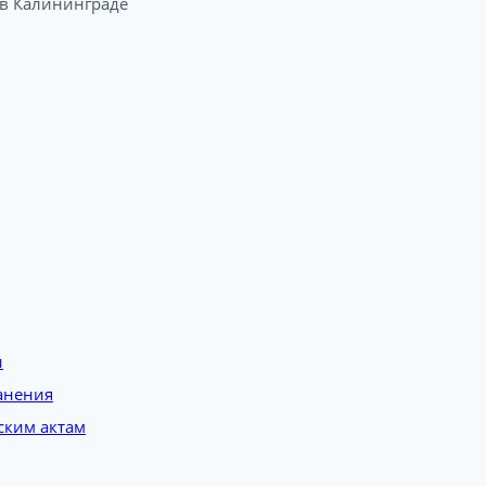
 Калининграде​
и
анения
ским актам