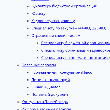
Бухгалтеру бюджетной организации
Юристу
Кадровому специалисту
Специалисту по закупкам (44-ФЗ, 223-ФЗ)
Отраслевым специалистам
Специалисту бюджетной организаци
Специалисту организации здравоохр
Специалисту по нормативно-техниче
Полезные сервисы
Горячая линия КонсультантПлюс
Линия консультаций
Онлайн-Диалог
Полезный документ
КонсультантПлюс:Янтарь
Информационные ресурсы