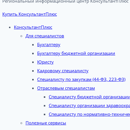
Региональный информационный центр КонсультантПлюс в
Купить КонсультантПлюс
КонсультантПлюс
Для специалистов
Бухгалтеру
Бухгалтеру бюджетной организации
Юристу
Кадровому специалисту
Специалисту по закупкам (44-ФЗ, 223-ФЗ)
Отраслевым специалистам
Специалисту бюджетной организаци
Специалисту организации здравоохр
Специалисту по нормативно-техниче
Полезные сервисы