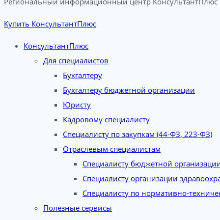
Региональный информационный центр КонсультантПлюс в
Купить КонсультантПлюс
КонсультантПлюс
Для специалистов
Бухгалтеру
Бухгалтеру бюджетной организации
Юристу
Кадровому специалисту
Специалисту по закупкам (44-ФЗ, 223-ФЗ)
Отраслевым специалистам
Специалисту бюджетной организаци
Специалисту организации здравоохр
Специалисту по нормативно-техниче
Полезные сервисы