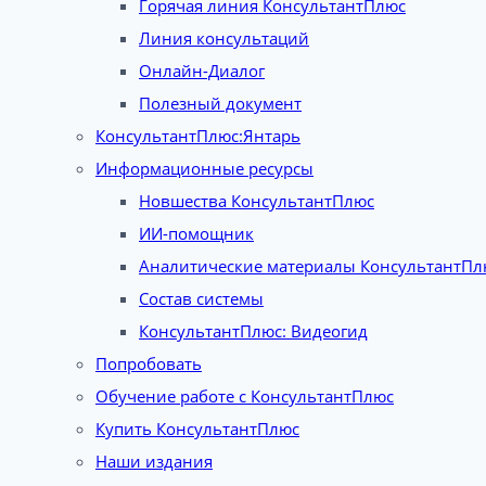
Горячая линия КонсультантПлюс
Линия консультаций
Онлайн-Диалог
Полезный документ
КонсультантПлюс:Янтарь
Информационные ресурсы
Новшества КонсультантПлюс
ИИ-помощник
Аналитические материалы КонсультантПл
Состав системы
КонсультантПлюс: Видеогид
Попробовать
Обучение работе с КонсультантПлюс
Купить КонсультантПлюс
Наши издания