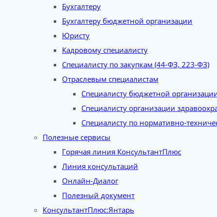
Бухгалтеру
Бухгалтеру бюджетной организации
Юристу
Кадровому специалисту
Специалисту по закупкам (44-ФЗ, 223-ФЗ)
Отраслевым специалистам
Специалисту бюджетной организаци
Специалисту организации здравоохр
Специалисту по нормативно-техниче
Полезные сервисы
Горячая линия КонсультантПлюс
Линия консультаций
Онлайн-Диалог
Полезный документ
КонсультантПлюс:Янтарь