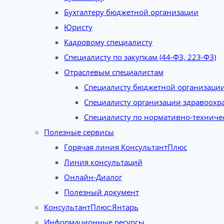
Бухгалтеру бюджетной организации
Юристу
Кадровому специалисту
Специалисту по закупкам (44-ФЗ, 223-ФЗ)
Отраслевым специалистам
Специалисту бюджетной организаци
Специалисту организации здравоохр
Специалисту по нормативно-техниче
Полезные сервисы
Горячая линия КонсультантПлюс
Линия консультаций
Онлайн-Диалог
Полезный документ
КонсультантПлюс:Янтарь
Информационные ресурсы