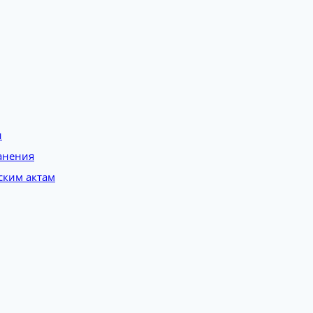
и
анения
ским актам