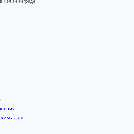
 Калининграде​
и
анения
ским актам