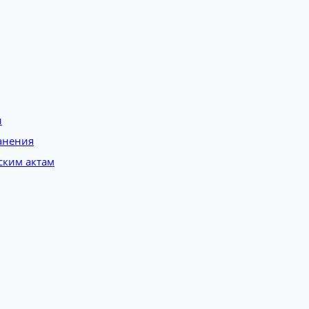
и
анения
ским актам