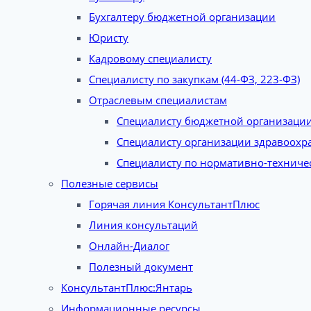
Бухгалтеру бюджетной организации
Юристу
Кадровому специалисту
Специалисту по закупкам (44-ФЗ, 223-ФЗ)
Отраслевым специалистам
Специалисту бюджетной организаци
Специалисту организации здравоохр
Специалисту по нормативно-техниче
Полезные сервисы
Горячая линия КонсультантПлюс
Линия консультаций
Онлайн-Диалог
Полезный документ
КонсультантПлюс:Янтарь
Информационные ресурсы