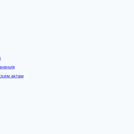
и
анения
ским актам