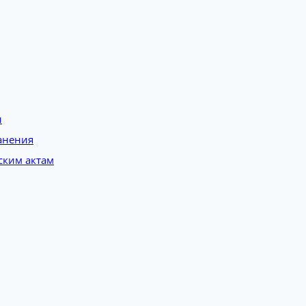
и
анения
ским актам