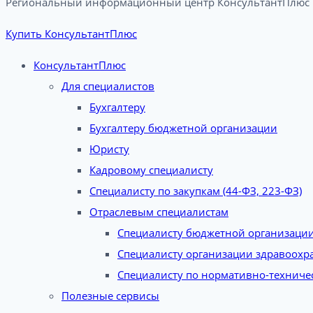
Региональный информационный центр КонсультантПлюс в
Купить КонсультантПлюс
КонсультантПлюс
Для специалистов
Бухгалтеру
Бухгалтеру бюджетной организации
Юристу
Кадровому специалисту
Специалисту по закупкам (44-ФЗ, 223-ФЗ)
Отраслевым специалистам
Специалисту бюджетной организаци
Специалисту организации здравоохр
Специалисту по нормативно-техниче
Полезные сервисы