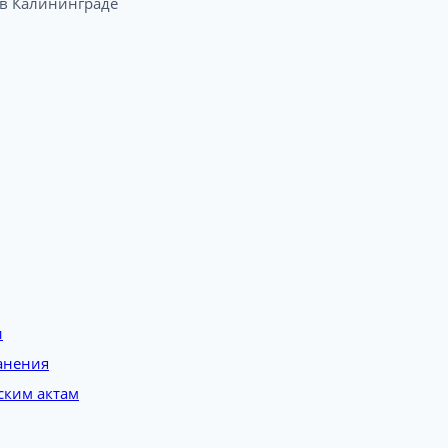
 Калининграде​
и
анения
ским актам