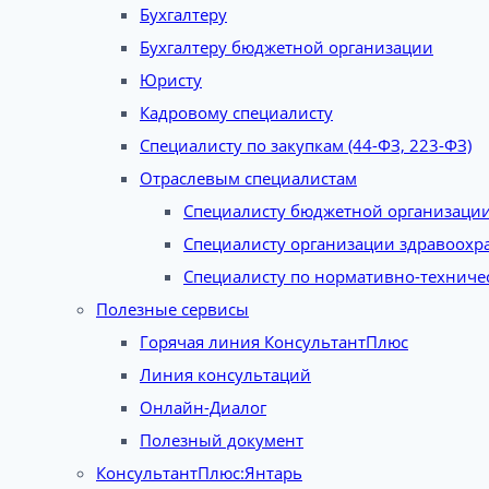
Бухгалтеру
Бухгалтеру бюджетной организации
Юристу
Кадровому специалисту
Специалисту по закупкам (44-ФЗ, 223-ФЗ)
Отраслевым специалистам
Специалисту бюджетной организаци
Специалисту организации здравоохр
Специалисту по нормативно-техниче
Полезные сервисы
Горячая линия КонсультантПлюс
Линия консультаций
Онлайн-Диалог
Полезный документ
КонсультантПлюс:Янтарь