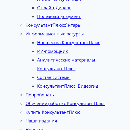
Онлайн-Диалог
Полезный документ
КонсультантПлюс:Янтарь
Информационные ресурсы
Новшества КонсультантПлюс
ИИ-помощник
Аналитические материалы
КонсультантПлюс
Состав системы
КонсультантПлюс: Видеогид
Попробовать
Обучение работе с КонсультантПлюс
Купить КонсультантПлюс
Наши издания
Новости