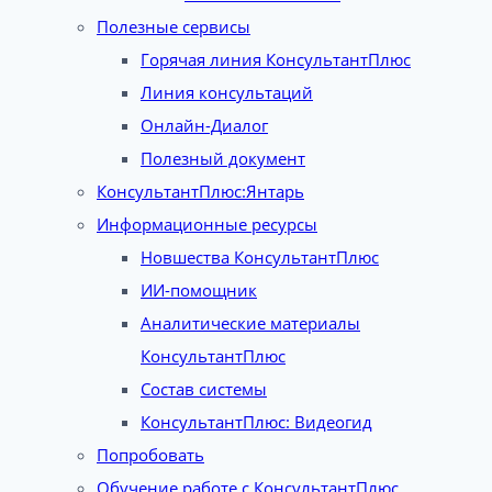
Полезные сервисы
Горячая линия КонсультантПлюс
Линия консультаций
Онлайн-Диалог
Полезный документ
КонсультантПлюс:Янтарь
Информационные ресурсы
Новшества КонсультантПлюс
ИИ-помощник
Аналитические материалы
КонсультантПлюс
Состав системы
КонсультантПлюс: Видеогид
Попробовать
Обучение работе с КонсультантПлюс