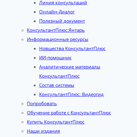
Линия консультаций
Онлайн-Диалог
Полезный документ
КонсультантПлюс:Янтарь
Информационные ресурсы
Новшества КонсультантПлюс
ИИ-помощник
Аналитические материалы
КонсультантПлюс
Состав системы
КонсультантПлюс: Видеогид
Попробовать
Обучение работе с КонсультантПлюс
Купить КонсультантПлюс
Наши издания