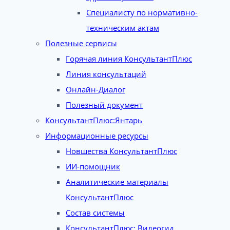
Специалисту по нормативно-
техническим актам
Полезные сервисы
Горячая линия КонсультантПлюс
Линия консультаций
Онлайн-Диалог
Полезный документ
КонсультантПлюс:Янтарь
Информационные ресурсы
Новшества КонсультантПлюс
ИИ-помощник
Аналитические материалы
КонсультантПлюс
Состав системы
КонсультантПлюс: Видеогид