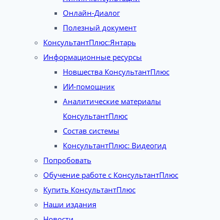
Онлайн-Диалог
Полезный документ
КонсультантПлюс:Янтарь
Информационные ресурсы
Новшества КонсультантПлюс
ИИ-помощник
Аналитические материалы
КонсультантПлюс
Состав системы
КонсультантПлюс: Видеогид
Попробовать
Обучение работе с КонсультантПлюс
Купить КонсультантПлюс
Наши издания
Новости