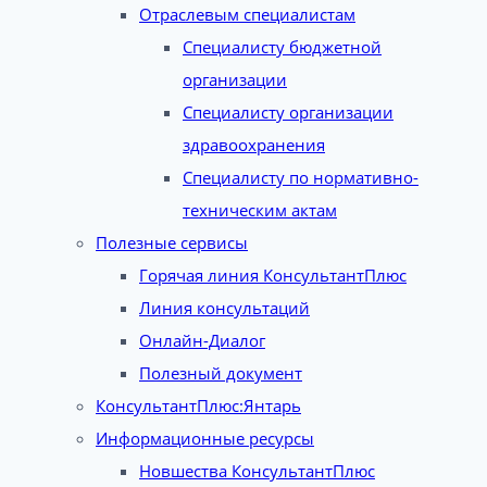
Отраслевым специалистам
Специалисту бюджетной
организации
Специалисту организации
здравоохранения
Специалисту по нормативно-
техническим актам
Полезные сервисы
Горячая линия КонсультантПлюс
Линия консультаций
Онлайн-Диалог
Полезный документ
КонсультантПлюс:Янтарь
Информационные ресурсы
Новшества КонсультантПлюс