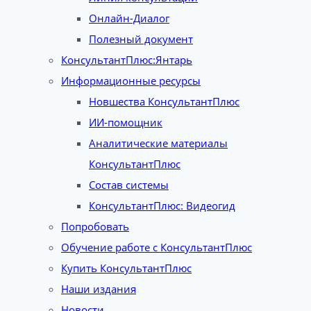
Онлайн-Диалог
Полезный документ
КонсультантПлюс:Янтарь
Информационные ресурсы
Новшества КонсультантПлюс
ИИ-помощник
Аналитические материалы
КонсультантПлюс
Состав системы
КонсультантПлюс: Видеогид
Попробовать
Обучение работе с КонсультантПлюс
Купить КонсультантПлюс
Наши издания
Новости