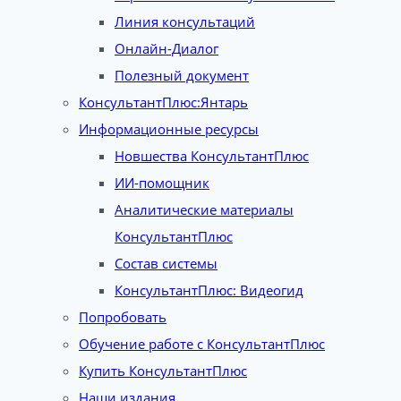
Линия консультаций
Онлайн-Диалог
Полезный документ
КонсультантПлюс:Янтарь
Информационные ресурсы
Новшества КонсультантПлюс
ИИ-помощник
Аналитические материалы
КонсультантПлюс
Состав системы
КонсультантПлюс: Видеогид
Попробовать
Обучение работе с КонсультантПлюс
Купить КонсультантПлюс
Наши издания