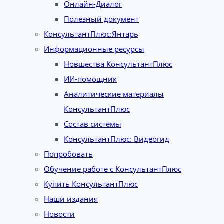
Онлайн-Диалог
Полезный документ
КонсультантПлюс:Янтарь
Информационные ресурсы
Новшества КонсультантПлюс
ИИ-помощник
Аналитические материалы
КонсультантПлюс
Состав системы
КонсультантПлюс: Видеогид
Попробовать
Обучение работе с КонсультантПлюс
Купить КонсультантПлюс
Наши издания
Новости