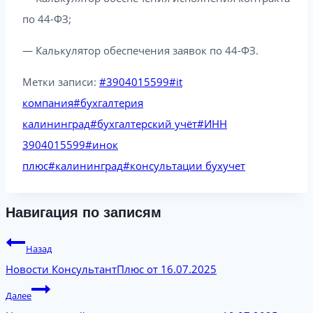
по 44-ФЗ;
— Калькулятор обеспечения заявок по 44-ФЗ.
Метки записи:
#
3904015599
#
it
компания
#
бухгалтерия
калининград
#
бухгалтерский учёт
#
ИНН
3904015599
#
инок
плюс
#
калининград
#
консультации бухучет
Навигация по записям
Назад
Новости КонсультантПлюс от 16.07.2025
Далее