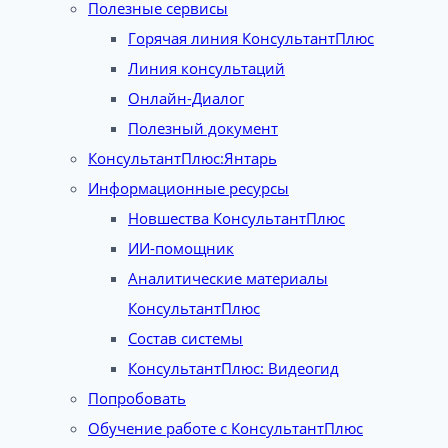
Полезные сервисы
Горячая линия КонсультантПлюс
Линия консультаций
Онлайн-Диалог
Полезный документ
КонсультантПлюс:Янтарь
Информационные ресурсы
Новшества КонсультантПлюс
ИИ-помощник
Аналитические материалы
КонсультантПлюс
Состав системы
КонсультантПлюс: Видеогид
Попробовать
Обучение работе с КонсультантПлюс