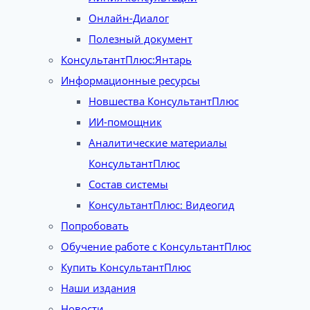
Онлайн-Диалог
Полезный документ
КонсультантПлюс:Янтарь
Информационные ресурсы
Новшества КонсультантПлюс
ИИ-помощник
Аналитические материалы
КонсультантПлюс
Состав системы
КонсультантПлюс: Видеогид
Попробовать
Обучение работе с КонсультантПлюс
Купить КонсультантПлюс
Наши издания
Новости