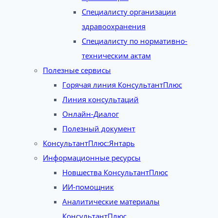
Специалисту организации
здравоохранения
Специалисту по нормативно-
техническим актам
Полезные сервисы
Горячая линия КонсультантПлюс
Линия консультаций
Онлайн-Диалог
Полезный документ
КонсультантПлюс:Янтарь
Информационные ресурсы
Новшества КонсультантПлюс
ИИ-помощник
Аналитические материалы
КонсультантПлюс