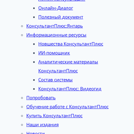
Онлайн-Диалог
Полезный документ
КонсультантПлюс:Янтарь
Информационные ресурсы
Новшества КонсультантПлюс
ИИ-помощник
Аналитические материалы
КонсультантПлюс
Состав системы
КонсультантПлюс: Видеогид
Попробовать
Обучение работе с КонсультантПлюс
Купить КонсультантПлюс
Наши издания
Новости