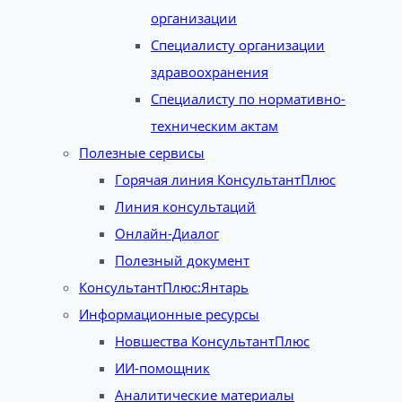
организации
Специалисту организации
здравоохранения
Специалисту по нормативно-
техническим актам
Полезные сервисы
Горячая линия КонсультантПлюс
Линия консультаций
Онлайн-Диалог
Полезный документ
КонсультантПлюс:Янтарь
Информационные ресурсы
Новшества КонсультантПлюс
ИИ-помощник
Аналитические материалы