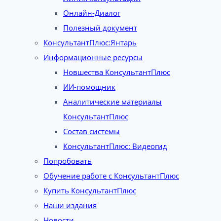
Онлайн-Диалог
Полезный документ
КонсультантПлюс:Янтарь
Информационные ресурсы
Новшества КонсультантПлюс
ИИ-помощник
Аналитические материалы
КонсультантПлюс
Состав системы
КонсультантПлюс: Видеогид
Попробовать
Обучение работе с КонсультантПлюс
Купить КонсультантПлюс
Наши издания
Новости