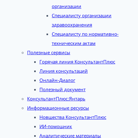
организации
Специалисту организации
здравоохранения
Специалисту по нормативно-
техническим актам
Полезные сервисы
Горячая линия КонсультантПлюс
Линия консультаций
Онлайн-Диалог
Полезный документ
КонсультантПлюс:Янтарь
Информационные ресурсы
Новшества КонсультантПлюс
ИИ-помощник
Аналитические материалы